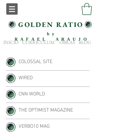
GOLDEN RATIO
by
RAFAEL ARAUJO
INICIO
CURRICULUM
OBRAS
BLOG
COLOSSAL SITE
WIRED
CNN WORLD
THE OPTIMIST MAGAZINE
VERBO10 MAG