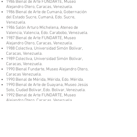
1986 Bienal de Arte FUNDARTE, Museo
Alejandro Otero, Caracas, Venezuela.
1986 Bienal de Arte de Cumanà, Gobernación
del Estado Sucre, Cumanà, Edo. Sucre,
Venezuela.
1986 Salón Arturo Michelena, Ateneo de
Valencia, Valencia, Edo. Carabobo, Venezuela.
1987 Bienal de Arte FUNDARTE, Museo
Alejandro Otero, Caracas, Venezuela.
1988 Colectiva, Universidad Simón Bolivar,
Caracas, Venezuela.
1989 Colectiva, Universidad Simón Bolivar,
Caracas, Venezuela.
1990 Bienal Fundarte, Museo Alejandro Otero,
Caracas Venezuela.
1990 Bienal de Mérida, Mérida, Edo. Mérida.
1990 Bienal de Arte de Guayana, Museo Jesús
Soto, Ciudad Bolivar, Edo. Bolivar, Venezuela.
1992 Bienal de Arte FUNDARTE, Museo
Alejandro Otero, Caracas, Venezuela.
1992 Salón Arturo Michelena, Valencia, Edo.
Carabobo.
1998 Concurso FABER-CASTELL, Galeria de
Arte Nacional, Caracas, Venezuela.
1999 Colectiva , Galeria Ars Forum, Caracas,
Venezuela.
1999 Colectiva, Galeria Art Market, Cuadra